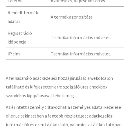
Telefon
Azonosítás, kapcsolattartás.
Rendelt termék
A termék azonosítása.
adatai
Regisztráció
Technikai információs művelet.
időpontja
IP cím
Technikai információs művelet.
A felhasználó adatkezelési hozzájárulását a weboldalon
található és kifejezetten erre szolgáló üres checkbox
szándékos kipipálásával teheti meg.
Az érintett személy tiltakozhat a személyes adatai kezelése
ellen, e tekintetben a fentebb részletezett adatkezelési
információk és ezen tájékoztató, valamint a tájékoztatóban