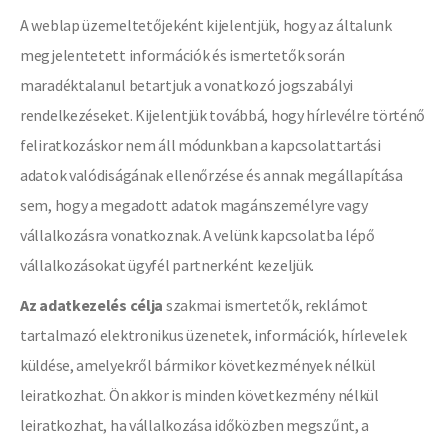
A weblap üzemeltetőjeként kijelentjük, hogy az általunk
megjelentetett információk és ismertetők során
maradéktalanul betartjuk a vonatkozó jogszabályi
rendelkezéseket. Kijelentjük továbbá, hogy hírlevélre történő
feliratkozáskor nem áll módunkban a kapcsolattartási
adatok valódiságának ellenőrzése és annak megállapítása
sem, hogy a megadott adatok magánszemélyre vagy
vállalkozásra vonatkoznak. A velünk kapcsolatba lépő
vállalkozásokat ügyfél partnerként kezeljük.
Az adatkezelés célja
szakmai ismertetők, reklámot
tartalmazó elektronikus üzenetek, információk, hírlevelek
küldése, amelyekről bármikor következmények nélkül
leiratkozhat. Ön akkor is minden következmény nélkül
leiratkozhat, ha vállalkozása időközben megszűnt, a