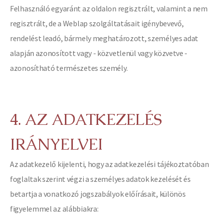
Felhasználó egyaránt az oldalon regisztrált, valamint a nem
regisztrált, de a Weblap szolgáltatásait igénybevevő,
rendelést leadó, bármely meghatározott, személyes adat
alapján azonosított vagy - közvetlenül vagy közvetve -
azonosítható természetes személy.
4. AZ ADATKEZELÉS
IRÁNYELVEI
Az adatkezelő kijelenti, hogy az adatkezelési tájékoztatóban
foglaltak szerint végzi a személyes adatok kezelését és
betartja a vonatkozó jogszabályok előírásait, különös
figyelemmel az alábbiakra: