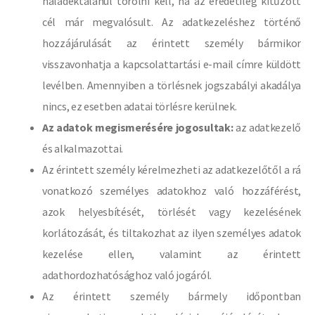
haladéktalanul törölni kell, ha az eredetileg kitűzött
cél már megvalósult. Az adatkezeléshez történő
hozzájárulását az érintett személy bármikor
visszavonhatja a kapcsolattartási e-mail címre küldött
levélben. Amennyiben a törlésnek jogszabályi akadálya
nincs, ez esetben adatai törlésre kerülnek.
Az adatok megismerésére jogosultak:
az adatkezelő
és alkalmazottai.
Az érintett személy kérelmezheti az adatkezelőtől a rá
vonatkozó személyes adatokhoz való hozzáférést,
azok helyesbítését, törlését vagy kezelésének
korlátozását, és tiltakozhat az ilyen személyes adatok
kezelése ellen, valamint az érintett
adathordozhatósághoz való jogáról.
Az érintett személy bármely időpontban