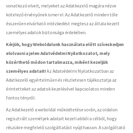
vonatkozó elveit, melyeket az Adatkezelő magára nézve
kötelező érvényűnek ismer el. Az Adatkezelő minden tőle
ésszerűen elvárható intézkedést megtesz az általa kezelt
személyes adatok biztonsága érdekében.
Kérjük, hogy Weboldalunk használata előtt szíveskedjen
elolvasni a jelen Adatvédelmi Nyilatkozatot, mely
közérthető módon tartalmazza, miként kezeljük
személyes adatait!
Az Adatvédelmi Nyilatkozatban az
Adatkezelő egyértelműen és részletesen tájékoztatja az
érintetteket az adatok kezelésével kapcsolatos minden
fontos tényről.
Az Adatkezelő a weboldal működtetése során, az oldalon
regisztrált személyek adatait kezeli abból a célból, hogy
részükre megfelelő szolgáltatást nyújthasson. A szolgáltató