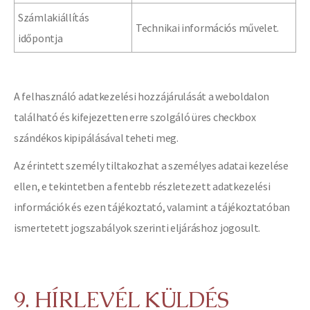
Számlakiállítás
Technikai információs művelet.
időpontja
A felhasználó adatkezelési hozzájárulását a weboldalon
található és kifejezetten erre szolgáló üres checkbox
szándékos kipipálásával teheti meg.
Az érintett személy tiltakozhat a személyes adatai kezelése
ellen, e tekintetben a fentebb részletezett adatkezelési
információk és ezen tájékoztató, valamint a tájékoztatóban
ismertetett jogszabályok szerinti eljáráshoz jogosult.
9. HÍRLEVÉL KÜLDÉS