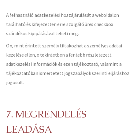
A felhasználó adatkezelési hozzájárulását a weboldalon
található és kifejezetten erre szolgáló üres checkbox
szándékos kipipálásával teheti meg.
Ön, mint érintett személy tiltakozhat a személyes adatai
kezelése ellen, e tekintetben a fentebb részletezett
adatkezelési információk és ezen tájékoztató, valamint a
tájékoztatóban ismertetett jogszabályok szerinti eljáráshoz
jogosult.
7. MEGRENDELÉS
LEADÁSA